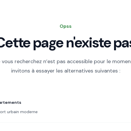
Opss
Cette page n'existe pa
 vous recherchez n’est pas accessible pour le momen
invitons à essayer les alternatives suivantes :
s Populaire
artements
ort urbain moderne