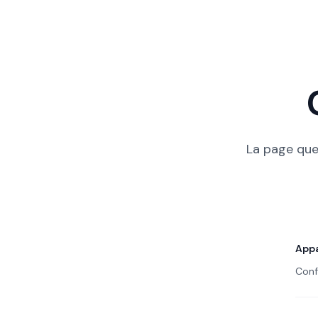
La page que
Bien
App
Conf