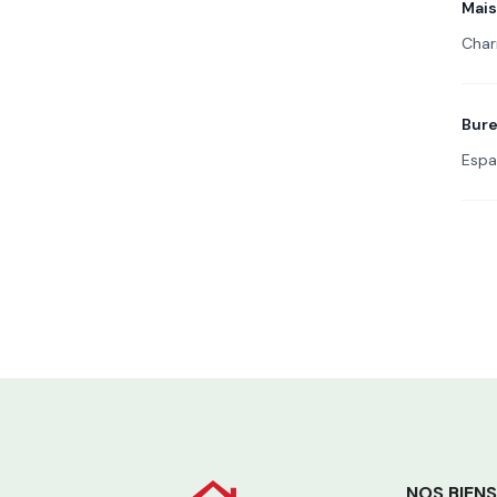
Mai
Char
Bur
Espa
NOS BIENS