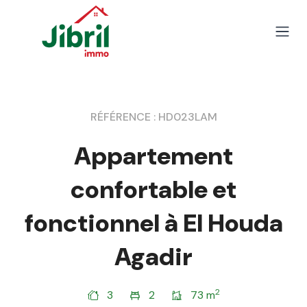
Skip to content
Open
RÉFÉRENCE : HD023LAM
Appartement
confortable et
fonctionnel à El Houda
Agadir
2
3
2
73 m