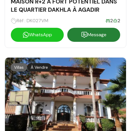
MAISON R+2 À FORT POTENTIEL DANS
LE QUARTIER DAKHLA À AGADIR
Réf : DK027VM
2
2
WhatsApp
Message
Villas
À Vendre