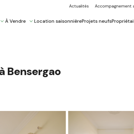
Actualités
Accompagnement ad
À Vendre
Location saisonnière
Projets neufs
Propriétai
à Bensergao