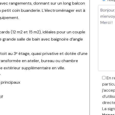
 avec rangements, donnant sur un long balcon
n petit coin buanderie. L’électroménager est à
équipement.
rds (12 m2 et 15 m2), idéales pour un couple
e grande salle de bain avec baignoire d’angle
 toit au 3ᵉ étage, quasi privative et dotée d’une
transformée en atelier, bureau ou chambre
e extérieur supplémentaire en ville.
?
En r
 principaux
particu
j’acce
d’utili
if
direct
La sign
Honora