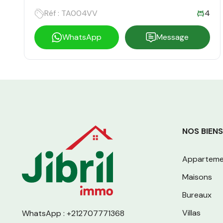
PISCINE PRIVÉE ET VUE SUR L’ANTI-
Réf : TA004VV
4
ATLAS !
WhatsApp
Message
NOS BIENS
Apparteme
Maisons
Bureaux
Villas
WhatsApp : +212707771368