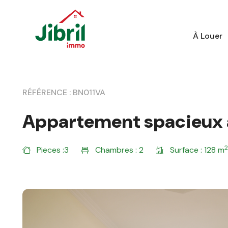
Skip to content
À Louer
RÉFÉRENCE : BN011VA
Appartement spacieux 
2
Pieces :
3
Chambres :
2
Surface :
128 m